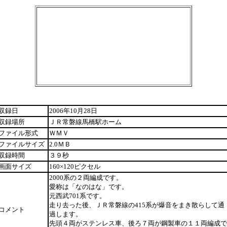
収録日
2006年10月28日
収録場所
ＪＲ常磐線馬橋駅ホーム
ファイル形式
ＷＭＶ
ファイルサイズ
2.0ＭＢ
収録時間
３９秒
画面サイズ
160×120ピクセル
2000系の２両編成です。
愛称は「なのはな」です。
元西武701系です。
走り去った後、ＪＲ常磐線の415系が爆音をまき散らして通
コメント
過します。
先頭４両がステンレス車、後ろ７両が鋼製車の１１両編成で