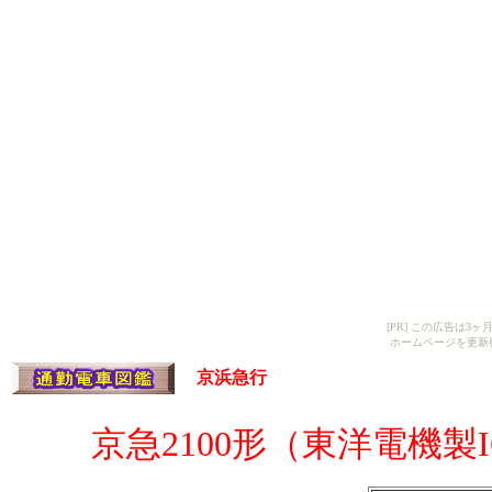
[PR] この広告は
ホームページを更新
京浜急行
京急2100形（東洋電機製